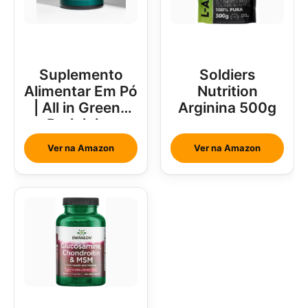
Suplemento
Soldiers
Alimentar Em Pó
Nutrition
| All in Greens
Arginina 500g
Brainjuice
Abacaxi Com
Ver na Amazon
Ver na Amazon
Hortelã