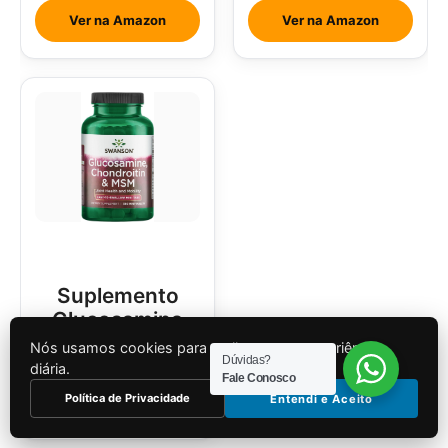
Abacaxi Com
Ver na Amazon
Ver na Amazon
Hortelã
Suplemento
Glucosamina
Condroitina e
Nós usamos cookies para melhorar sua experiência
Dúvidas?
MSM
diária.
Fale Conosco
Política de Privacidade
Entendi e Aceito
Ver na Amazon