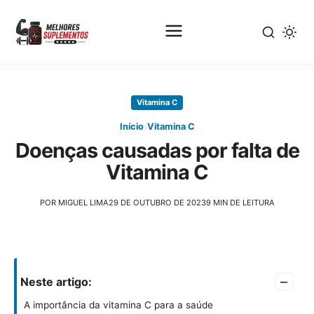
Pular
para
Vitamina C
o
conteúdo
›
Início
Vitamina C
principal
Doenças causadas por falta de
Vitamina C
POR MIGUEL LIMA
29 DE OUTUBRO DE 2023
9 MIN DE LEITURA
–
Neste artigo:
A importância da vitamina C para a saúde