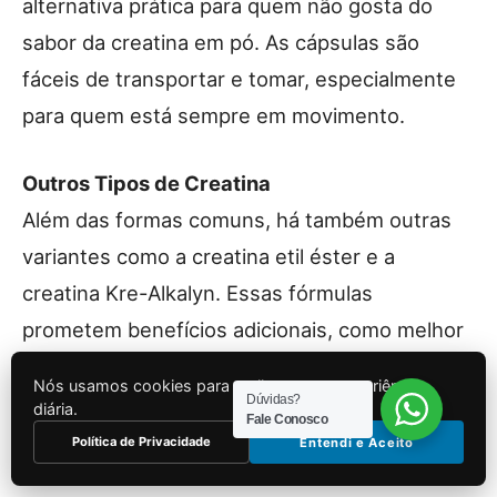
alternativa prática para quem não gosta do
sabor da creatina em pó. As cápsulas são
fáceis de transportar e tomar, especialmente
para quem está sempre em movimento.
Outros Tipos de Creatina
Além das formas comuns, há também outras
variantes como a creatina etil éster e a
creatina Kre-Alkalyn. Essas fórmulas
prometem benefícios adicionais, como melhor
absorção e menos retenção de água.
Nós usamos cookies para melhorar sua experiência
Dúvidas?
diária.
Fale Conosco
Tabela Resumida
Política de Privacidade
Entendi e Aceito