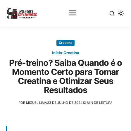
Pular
para
Creatina
o
conteúdo
›
Início
Creatina
principal
Pré-treino? Saiba Quando é o
Momento Certo para Tomar
Creatina e Otimizar Seus
Resultados
POR MIGUEL LIMA
23 DE JULHO DE 2024
12 MIN DE LEITURA