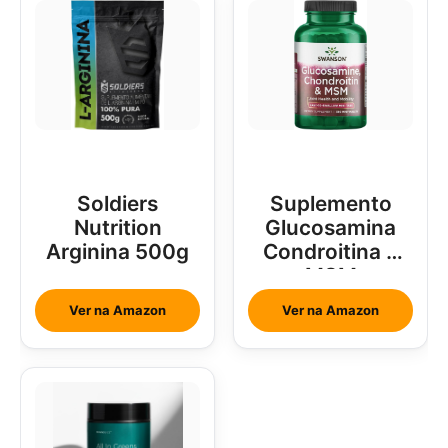
Soldiers
Suplemento
Nutrition
Glucosamina
Arginina 500g
Condroitina e
MSM
Ver na Amazon
Ver na Amazon