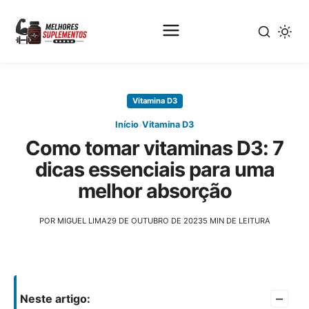
Pular
para
Vitamina D3
o
conteúdo
›
Início
Vitamina D3
principal
Como tomar vitaminas D3: 7
dicas essenciais para uma
melhor absorção
POR MIGUEL LIMA
29 DE OUTUBRO DE 2023
5 MIN DE LEITURA
–
Neste artigo: