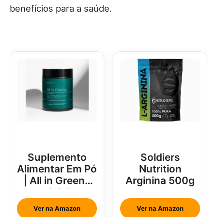
benefícios para a saúde.
Suplemento
Soldiers
Alimentar Em Pó
Nutrition
| All in Greens
Arginina 500g
Brainjuice
Abacaxi Com
Ver na Amazon
Ver na Amazon
Hortelã