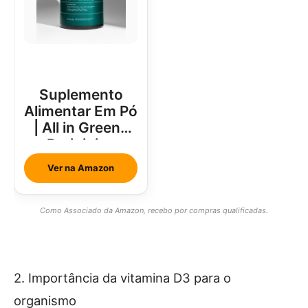
Suplemento
Alimentar Em Pó
| All in Greens
Brainjuice
Abacaxi Com
Ver na Amazon
Hortelã
Como Associado da Amazon, recebo por compras qualificadas.
2. Importância da vitamina D3 para o
organismo