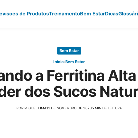
evisões de Produtos
Treinamento
Bem Estar
Dicas
Glossár
Bem Estar
›
Início
Bem Estar
ndo a Ferritina Alt
der dos Sucos Natur
POR MIGUEL LIMA
13 DE NOVEMBRO DE 2023
5 MIN DE LEITURA