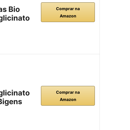
as Bio
Comprar na
glicinato
Amazon
…
glicinato
Comprar na
Bigens
Amazon