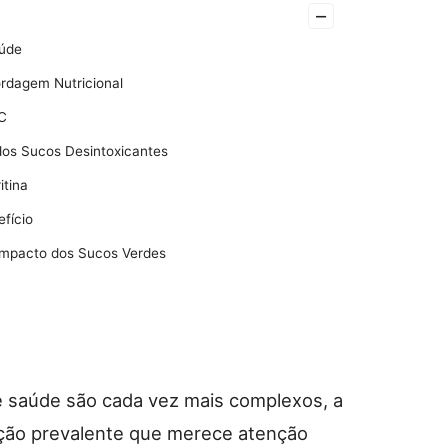
–
aúde
rdagem Nutricional
 C
 dos Sucos Desintoxicantes
itina
fício
Impacto dos Sucos Verdes
 saúde são cada vez mais complexos, a
ição prevalente que merece atenção