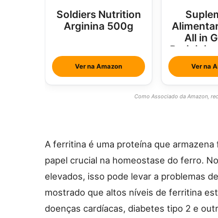
Soldiers Nutrition
Suple
Arginina 500g
Alimentar
All in 
Brainjuic
Com Ho
Ver na Amazon
Ver na 
Como Associado da Amazon, rece
A ferritina é uma proteína que armazen
papel crucial na homeostase do ferro. N
elevados, isso pode levar a problemas de
mostrado que altos níveis de ferritina e
doenças cardíacas, diabetes tipo 2 e out