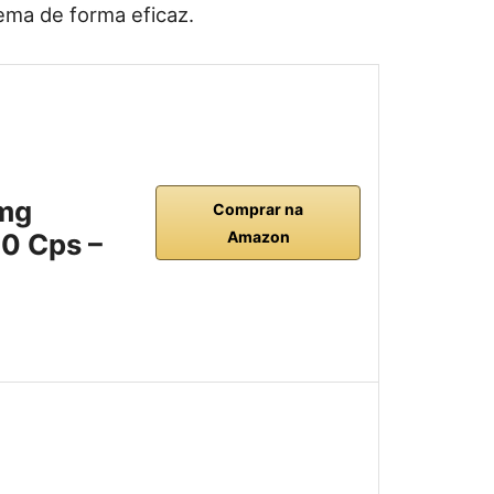
ema de forma eficaz.
4mg
Comprar na
60 Cps –
Amazon