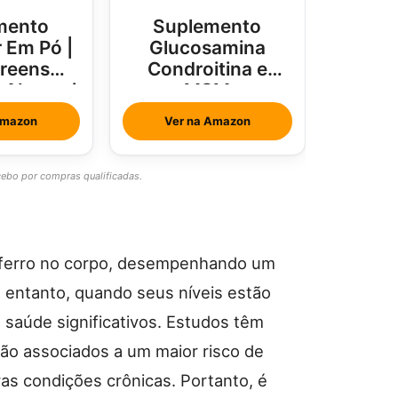
mento
Suplemento
 Em Pó |
Glucosamina
Greens
Condroitina e
e Abacaxi
MSM
rtelã
Amazon
Ver na Amazon
bo por compras qualificadas.
a ferro no corpo, desempenhando um
o entanto, quando seus níveis estão
 saúde significativos. Estudos têm
stão associados a um maior risco de
ras condições crônicas. Portanto, é