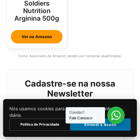
Soldiers
Nutrition
Arginina 500g
Ver na Amazon
Como Associado da Amazon, recebo por compras qualificadas.
Cadastre-se na nossa
Newsletter
Nós usamos cookies para melhorar sua experiência
Receba as melhores dicas e
Dúvidas?
diária.
Fale Conosco
atualizações semanais gratuitamente.
Política de Privacidade
Entendi e Aceito