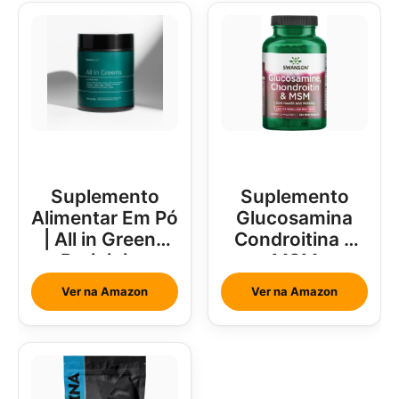
Suplemento
Suplemento
Alimentar Em Pó
Glucosamina
| All in Greens
Condroitina e
Brainjuice
MSM
Abacaxi Com
Ver na Amazon
Ver na Amazon
Hortelã