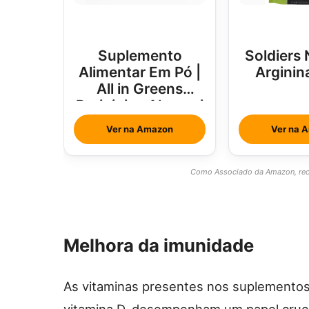
Suplemento
Soldiers 
Alimentar Em Pó |
Arginin
All in Greens
Brainjuice Abacaxi
Com Hortelã
Ver na Amazon
Ver na 
Como Associado da Amazon, rece
Melhora da imunidade
As vitaminas presentes nos suplementos
vitamina D, desempenham um papel cruci