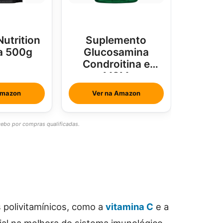
Nutrition
Suplemento
a 500g
Glucosamina
Condroitina e
MSM
Amazon
Ver na Amazon
bo por compras qualificadas.
 polivitamínicos, como a
vitamina C
e a
al na melhora do sistema imunológico,