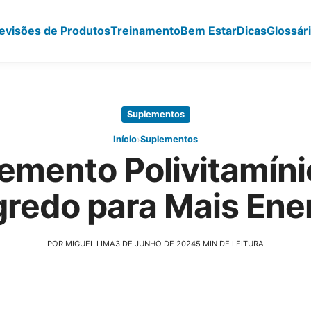
evisões de Produtos
Treinamento
Bem Estar
Dicas
Glossár
Suplementos
›
Início
Suplementos
emento Polivitamíni
redo para Mais Ene
POR MIGUEL LIMA
3 DE JUNHO DE 2024
5 MIN DE LEITURA