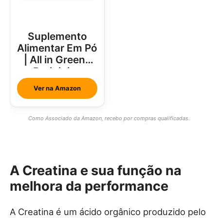
Suplemento
Alimentar Em Pó
| All in Greens
Brainjuice
Abacaxi Com
Ver na Amazon
Hortelã
Como Associado da Amazon, recebo por compras qualificadas.
A Creatina e sua função na
melhora da performance
A Creatina é um ácido orgânico produzido pelo