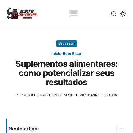
Pular
para
Bem Estar
o
conteúdo
›
Início
Bem Estar
principal
Suplementos alimentares:
como potencializar seus
resultados
POR MIGUEL LIMA
17 DE NOVEMBRO DE 2023
6 MIN DE LEITURA
–
Neste artigo: