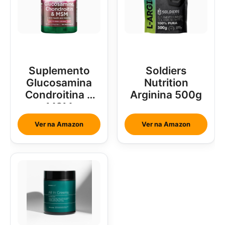
Suplemento
Soldiers
Glucosamina
Nutrition
Condroitina e
Arginina 500g
MSM
Ver na Amazon
Ver na Amazon