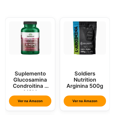
Suplemento
Soldiers
Glucosamina
Nutrition
Condroitina e
Arginina 500g
MSM
Ver na Amazon
Ver na Amazon