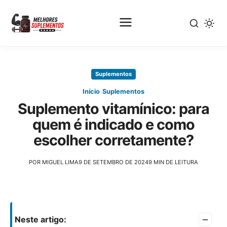
Pular
para
Suplementos
o
conteúdo
›
Início
Suplementos
principal
Suplemento vitamínico: para
quem é indicado e como
escolher corretamente?
POR MIGUEL LIMA
9 DE SETEMBRO DE 2024
9 MIN DE LEITURA
–
Neste artigo: