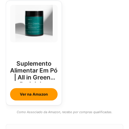
Suplemento
Alimentar Em Pó
| All in Greens
Brainjuice
Abacaxi Com
Ver na Amazon
Hortelã
Como Associado da Amazon, recebo por compras qualificadas.