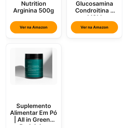
Nutrition
Glucosamina
Arginina 500g
Condroitina e
MSM
Ver na Amazon
Ver na Amazon
Suplemento
Alimentar Em Pó
| All in Greens
Brainjuice