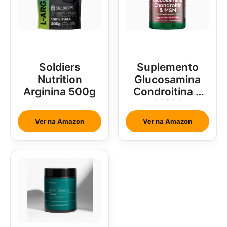
Soldiers
Suplemento
Nutrition
Glucosamina
Arginina 500g
Condroitina e
MSM
Ver na Amazon
Ver na Amazon