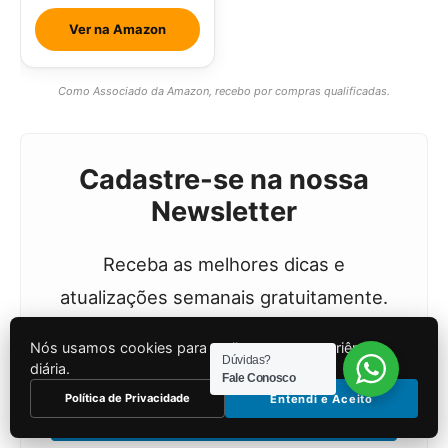
Abacaxi Com
Ver na Amazon
Hortelã
Como Associado da Amazon, recebo por compras qualificadas.
Cadastre-se na nossa
Newsletter
Receba as melhores dicas e
atualizações semanais gratuitamente.
Nós usamos cookies para melhorar sua experiência
Dúvidas?
diária.
Fale Conosco
Política de Privacidade
Entendi e Aceito
Quero Receber