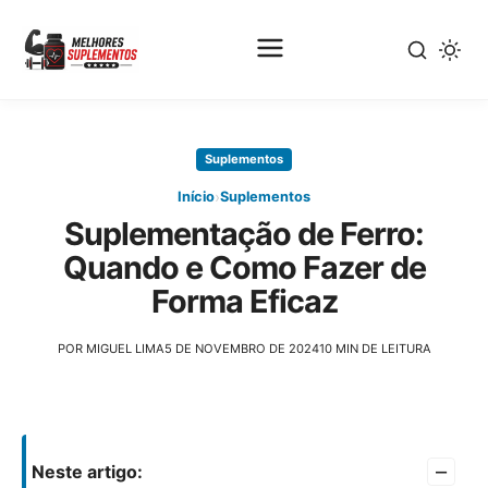
Pular
para
Suplementos
o
conteúdo
›
Início
Suplementos
principal
Suplementação de Ferro:
Quando e Como Fazer de
Forma Eficaz
POR MIGUEL LIMA
5 DE NOVEMBRO DE 2024
10 MIN DE LEITURA
–
Neste artigo: