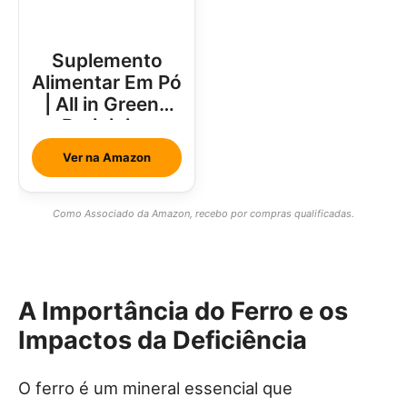
Suplemento
Alimentar Em Pó
| All in Greens
Brainjuice
Abacaxi Com
Ver na Amazon
Hortelã
Como Associado da Amazon, recebo por compras qualificadas.
A Importância do Ferro e os
Impactos da Deficiência
O ferro é um mineral essencial que