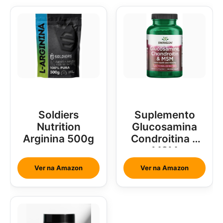
Soldiers
Suplemento
Nutrition
Glucosamina
Arginina 500g
Condroitina e
MSM
Ver na Amazon
Ver na Amazon