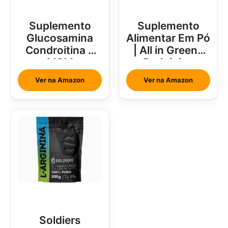
Suplemento
Suplemento
Glucosamina
Alimentar Em Pó
Condroitina e
| All in Greens
MSM
Brainjuice
Abacaxi Com
Ver na Amazon
Ver na Amazon
Hortelã
Soldiers