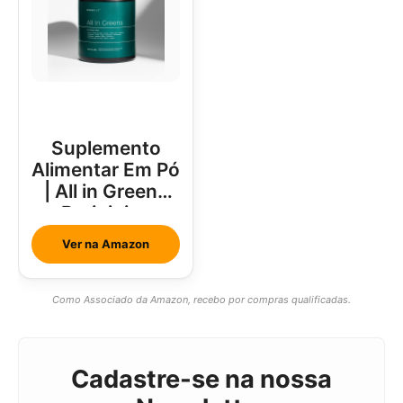
Suplemento
Alimentar Em Pó
| All in Greens
Brainjuice
Abacaxi Com
Ver na Amazon
Hortelã
Como Associado da Amazon, recebo por compras qualificadas.
Cadastre-se na nossa