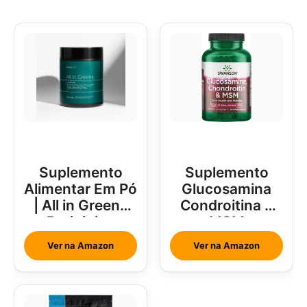
Suplemento
Suplemento
Alimentar Em Pó
Glucosamina
| All in Greens
Condroitina e
Brainjuice
MSM
Abacaxi Com
Ver na Amazon
Ver na Amazon
Hortelã