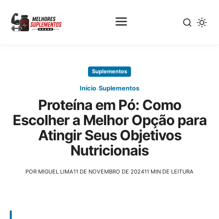
Pular
para
Suplementos
o
conteúdo
›
Início
Suplementos
principal
Proteína em Pó: Como
Escolher a Melhor Opção para
Atingir Seus Objetivos
Nutricionais
POR MIGUEL LIMA
11 DE NOVEMBRO DE 2024
11 MIN DE LEITURA