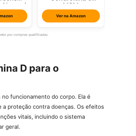
e Abacaxi
MSM
rtelã
Amazon
Ver na Amazon
bo por compras qualificadas.
ina D para o
 no funcionamento do corpo. Ela é
 e a proteção contra doenças. Os efeitos
nções vitais, incluindo o sistema
r geral.