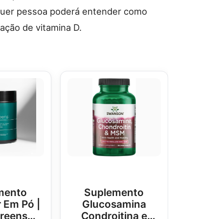
lquer pessoa poderá entender como
ação de vitamina D.
mento
Suplemento
 Em Pó |
Glucosamina
Greens
Condroitina e