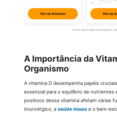
Brainjuic
Com Ho
Ver na Amazon
Ver na 
Como Associado da Amazon, rece
A Importância da Vitam
Organismo
A vitamina D desempenha papéis cruciais
essencial para o equilíbrio de nutrientes
positivos dessa vitamina afetam várias fu
imunológico, a
saúde óssea
e o bem-esta