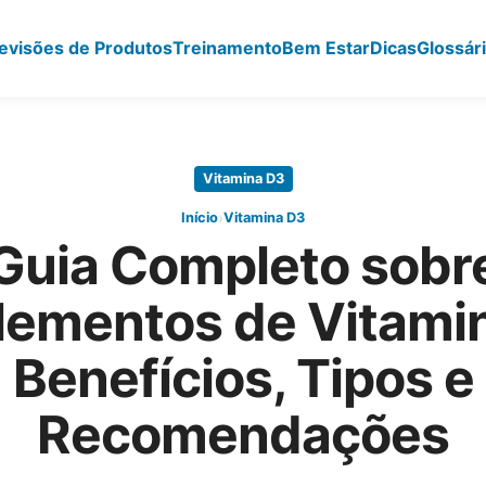
evisões de Produtos
Treinamento
Bem Estar
Dicas
Glossár
Vitamina D3
›
Início
Vitamina D3
Guia Completo sobr
lementos de Vitamin
Benefícios, Tipos e
Recomendações