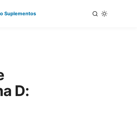
io Suplementos
e
a D: