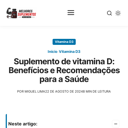
Pular
para
Vitamina D3
o
conteúdo
›
Início
Vitamina D3
principal
Suplemento de vitamina D:
Benefícios e Recomendações
para a Saúde
POR MIGUEL LIMA
22 DE AGOSTO DE 2024
8 MIN DE LEITURA
–
Neste artigo: