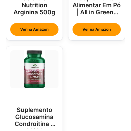
Nutrition
Alimentar Em Pó
Arginina 500g
| All in Greens
Brainjuice
Abacaxi Com
Ver na Amazon
Ver na Amazon
Hortelã
Suplemento
Glucosamina
Condroitina e
MSM