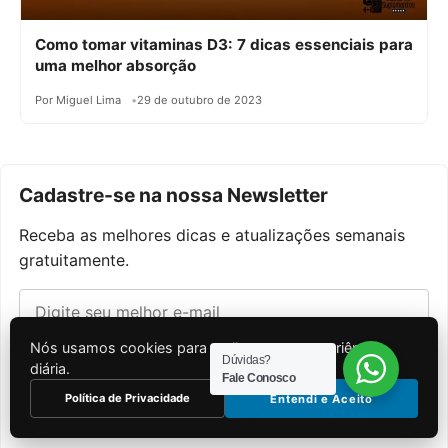
Como tomar vitaminas D3: 7 dicas essenciais para
uma melhor absorção
Por Miguel Lima
29 de outubro de 2023
Cadastre-se na nossa Newsletter
Receba as melhores dicas e atualizações semanais
gratuitamente.
Nós usamos cookies para melhorar sua experiência
Quero Receber
Dúvidas?
diária.
Fale Conosco
Política de Privacidade
Entendi e Aceito
Eu concordo com a Política de Privacidade e aceito
receber comunicações (LGPD).