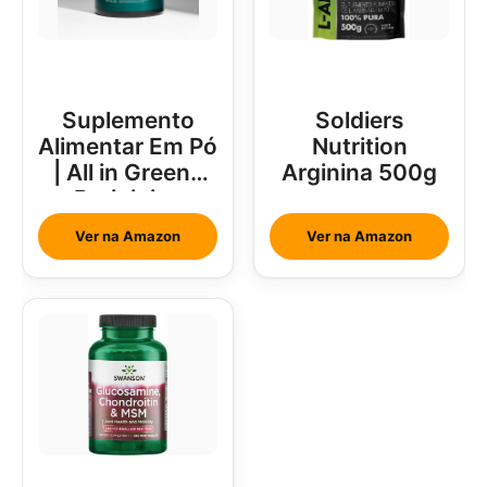
Suplemento
Soldiers
Alimentar Em Pó
Nutrition
| All in Greens
Arginina 500g
Brainjuice
Abacaxi Com
Ver na Amazon
Ver na Amazon
Hortelã