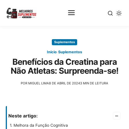
Pular
para
Suplementos
o
conteúdo
›
Início
Suplementos
principal
Benefícios da Creatina para
Não Atletas: Surpreenda-se!
POR MIGUEL LIMA
8 DE ABRIL DE 2024
3 MIN DE LEITURA
–
Neste artigo:
1. Melhora da Função Cognitiva