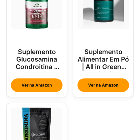
Suplemento
Suplemento
Glucosamina
Alimentar Em Pó
Condroitina e
| All in Greens
MSM
Brainjuice
Abacaxi Com
Ver na Amazon
Ver na Amazon
Hortelã