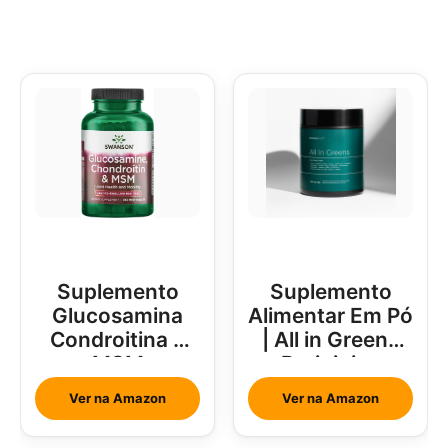
Suplemento
Suplemento
Glucosamina
Alimentar Em Pó
Condroitina e
| All in Greens
MSM
Brainjuice
Abacaxi Com
Ver na Amazon
Ver na Amazon
Hortelã