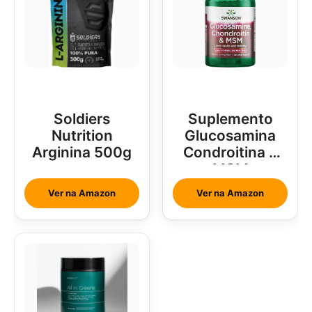
Soldiers
Suplemento
Nutrition
Glucosamina
Arginina 500g
Condroitina e
MSM
Ver na Amazon
Ver na Amazon