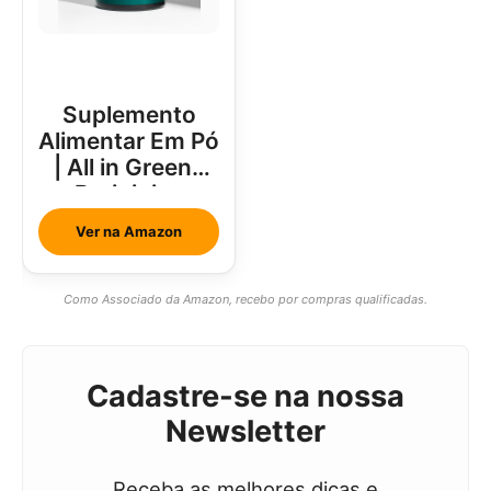
Suplemento
Alimentar Em Pó
| All in Greens
Brainjuice
Abacaxi Com
Ver na Amazon
Hortelã
Como Associado da Amazon, recebo por compras qualificadas.
Cadastre-se na nossa
Newsletter
Receba as melhores dicas e