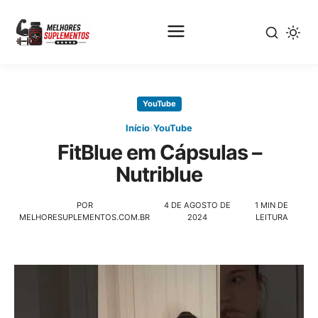
Pular
para
YouTube
o
conteúdo
›
Início
YouTube
principal
FitBlue em Cápsulas –
Nutriblue
POR
4 DE AGOSTO DE
1 MIN DE
MELHORESUPLEMENTOS.COM.BR
2024
LEITURA