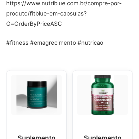
https://www.nutriblue.com.br/compre-por-
produto/fitblue-em-capsulas?
O=OrderByPriceASC
#fitness #emagrecimento #nutricao
Suplemento
Suplemento