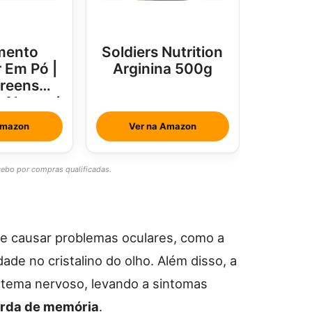
mento
Soldiers Nutrition
 Em Pó |
Arginina 500g
Greens
e Abacaxi
rtelã
Amazon
Ver na Amazon
bo por compras qualificadas.
de causar problemas oculares, como a
dade no cristalino do olho. Além disso, a
istema nervoso, levando a sintomas
rda de memória
.