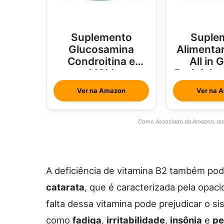
Suplemento
Suple
Glucosamina
Alimentar
Condroitina e
All in 
MSM
Brainjuic
Com Ho
Ver na Amazon
Ver na 
Como Associado da Amazon, rece
A deficiência de vitamina B2 também po
catarata
, que é caracterizada pela opaci
falta dessa vitamina pode prejudicar o s
como
fadiga
,
irritabilidade
,
insônia
e
pe