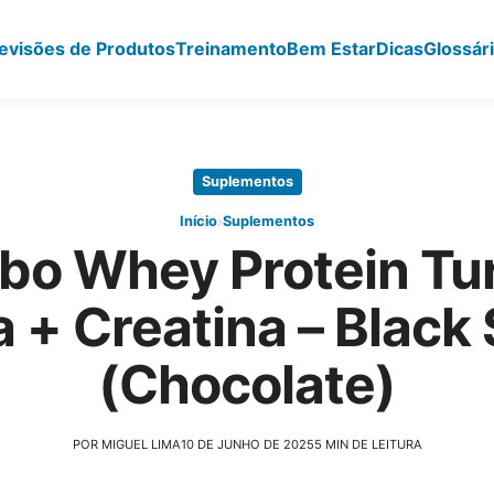
evisões de Produtos
Treinamento
Bem Estar
Dicas
Glossár
Suplementos
›
Início
Suplementos
o Whey Protein Tu
 + Creatina – Black 
(Chocolate)
POR MIGUEL LIMA
10 DE JUNHO DE 2025
5 MIN DE LEITURA