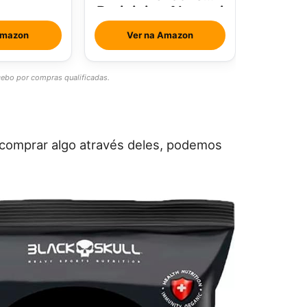
Brainjuice Abacaxi
Com Hortelã
Amazon
Ver na Amazon
bo por compras qualificadas.
cê comprar algo através deles, podemos