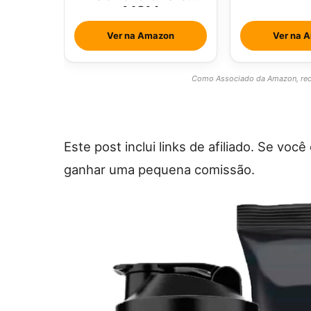
MSM
Ver na Amazon
Ver na 
Como Associado da Amazon, rece
Este post inclui links de afiliado. Se vo
ganhar uma pequena comissão.