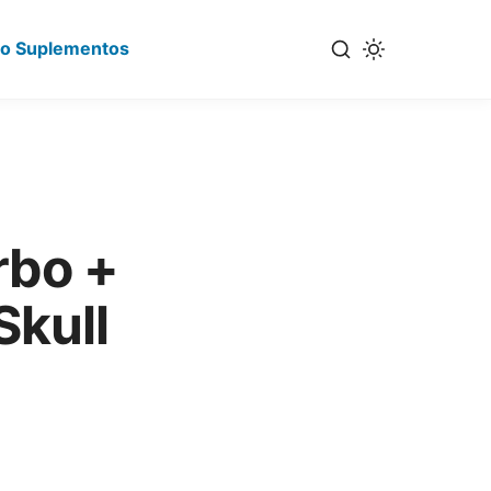
io Suplementos
rbo +
Skull