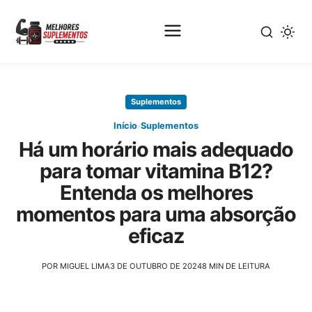
Pular
para
Suplementos
o
conteúdo
›
Início
Suplementos
principal
Há um horário mais adequado
para tomar vitamina B12?
Entenda os melhores
momentos para uma absorção
eficaz
POR MIGUEL LIMA
3 DE OUTUBRO DE 2024
8 MIN DE LEITURA