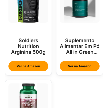
Soldiers
Suplemento
Nutrition
Alimentar Em Pó
Arginina 500g
| All in Greens
Brainjuice
Abacaxi Com
Ver na Amazon
Ver na Amazon
Hortelã