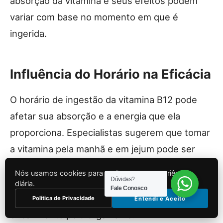
absorção da vitamina e seus efeitos podem
variar com base no momento em que é
ingerida.
Influência do Horário na Eficácia
O horário de ingestão da vitamina B12 pode
afetar sua absorção e a energia que ela
proporciona. Especialistas sugerem que tomar
a vitamina pela manhã e em jejum pode ser
mais benéfico. A absorção ocorre de forma
Nós usamos cookies para melhorar sua experiência
Dúvidas?
otimizada quando o estômago está vazio,
diária.
Fale Conosco
permitindo que a vitamina seja utilizada
Política de Privacidade
Entendi e Aceito
eficazmente pelo organismo.