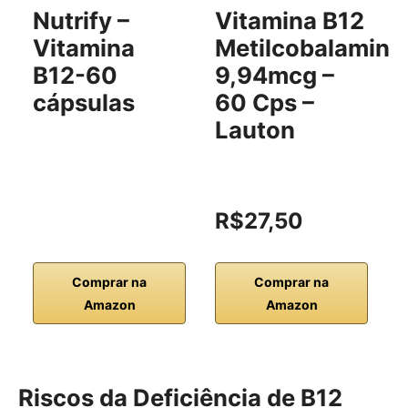
Nutrify –
Vitamina B12
Vitamina
Metilcobalamina
B12-60
9,94mcg –
cápsulas
60 Cps –
Lauton
R$27,50
Comprar na
Comprar na
Amazon
Amazon
Riscos da Deficiência de B12