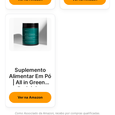
Suplemento
Alimentar Em Pó
| All in Greens
Brainjuice
Abacaxi Com
Ver na Amazon
Hortelã
Como Associado da Amazon, recebo por compras qualificadas.