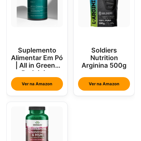
Suplemento
Soldiers
Alimentar Em Pó
Nutrition
| All in Greens
Arginina 500g
Brainjuice
Abacaxi Com
Ver na Amazon
Ver na Amazon
Hortelã