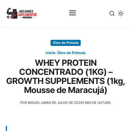
Pular
para
Óleo de Prímula
o
conteúdo
›
Início
Óleo de Prímula
principal
WHEY PROTEIN
CONCENTRADO (1KG) –
GROWTH SUPPLEMENTS (1kg,
Mousse de Maracujá)
POR MIGUEL LIMA
6 DE JULHO DE 2025
5 MIN DE LEITURA