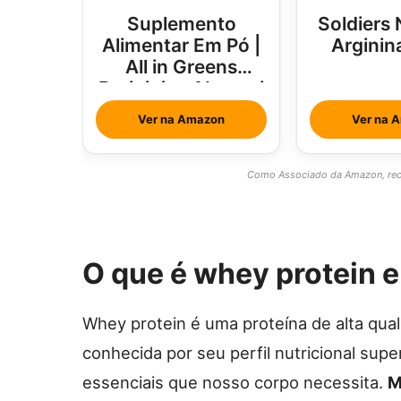
Suplemento
Soldiers 
Alimentar Em Pó |
Arginin
All in Greens
Brainjuice Abacaxi
Com Hortelã
Ver na Amazon
Ver na 
Como Associado da Amazon, rece
O que é whey protein 
Whey protein é uma proteína de alta qual
conhecida por seu perfil nutricional sup
essenciais que nosso corpo necessita.
M