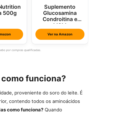
Nutrition
Suplemento
a 500g
Glucosamina
Condroitina e
MSM
Amazon
Ver na Amazon
bo por compras qualificadas.
e como funciona?
idade, proveniente do soro do leite. É
erior, contendo todos os aminoácidos
as como funciona?
Quando