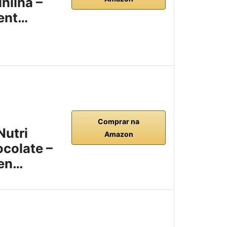
nilha –
ent…
Comprar na
Nutri
Amazon
colate –
men…