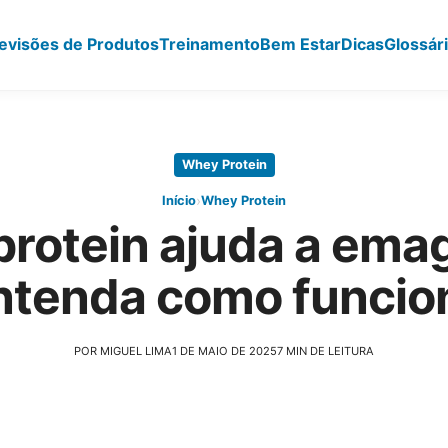
evisões de Produtos
Treinamento
Bem Estar
Dicas
Glossár
Whey Protein
›
Início
Whey Protein
rotein ajuda a ema
ntenda como funcio
POR MIGUEL LIMA
1 DE MAIO DE 2025
7 MIN DE LEITURA