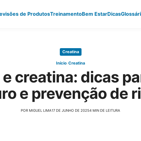
evisões de Produtos
Treinamento
Bem Estar
Dicas
Glossár
Creatina
›
Início
Creatina
e creatina: dicas pa
ro e prevenção de r
POR MIGUEL LIMA
17 DE JUNHO DE 2025
4 MIN DE LEITURA