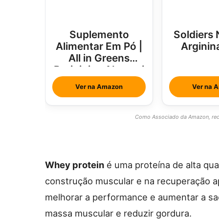
Suplemento
Soldiers 
Alimentar Em Pó |
Arginin
All in Greens
Brainjuice Abacaxi
Com Hortelã
Ver na Amazon
Ver na 
Como Associado da Amazon, rece
Whey protein
é uma proteína de alta qual
construção muscular e na recuperação ap
melhorar a performance e aumentar a sa
massa muscular e reduzir gordura.