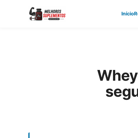
Início
R
Pular
para
o
conteúdo
principal
Whey 
segu