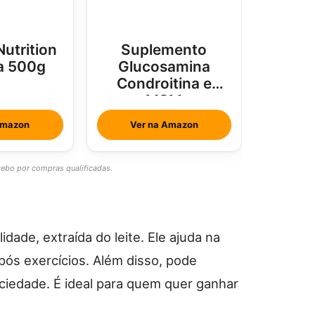
Nutrition
Suplemento
a 500g
Glucosamina
Condroitina e
MSM
Amazon
Ver na Amazon
bo por compras qualificadas.
idade, extraída do leite. Ele ajuda na
ós exercícios. Além disso, pode
ciedade. É ideal para quem quer ganhar