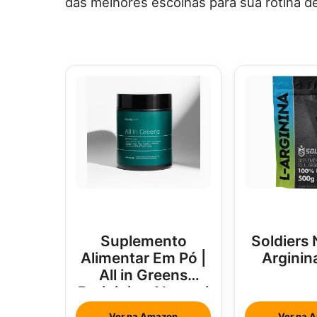
das melhores escolhas para sua rotina de
Suplemento
Soldiers 
Alimentar Em Pó |
Arginin
All in Greens
Brainjuice Abacaxi
Com Hortelã
Ver na Amazon
Ver na 