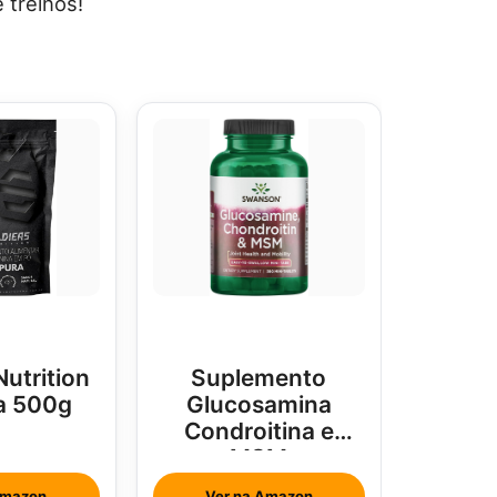
 treinos!
Nutrition
Suplemento
a 500g
Glucosamina
Condroitina e
MSM
Amazon
Ver na Amazon