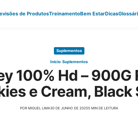
evisões de Produtos
Treinamento
Bem Estar
Dicas
Glossár
Suplementos
›
Início
Suplementos
y 100% Hd – 900G R
ies e Cream, Black 
POR MIGUEL LIMA
30 DE JUNHO DE 2025
5 MIN DE LEITURA