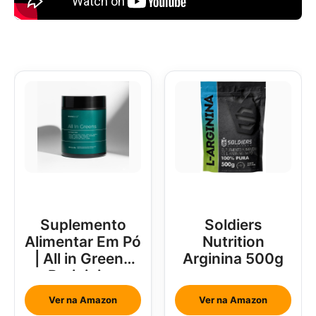
Suplemento
Soldiers
Alimentar Em Pó
Nutrition
| All in Greens
Arginina 500g
Brainjuice
Abacaxi Com
Ver na Amazon
Ver na Amazon
Hortelã