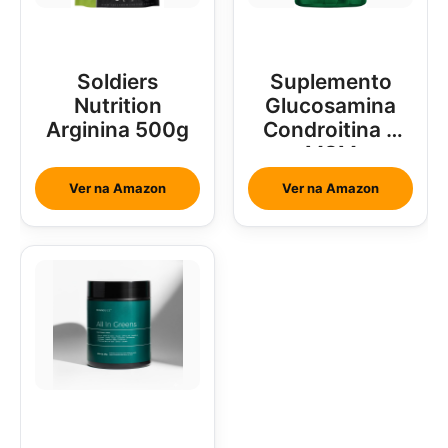
Soldiers
Suplemento
Nutrition
Glucosamina
Arginina 500g
Condroitina e
MSM
Ver na Amazon
Ver na Amazon