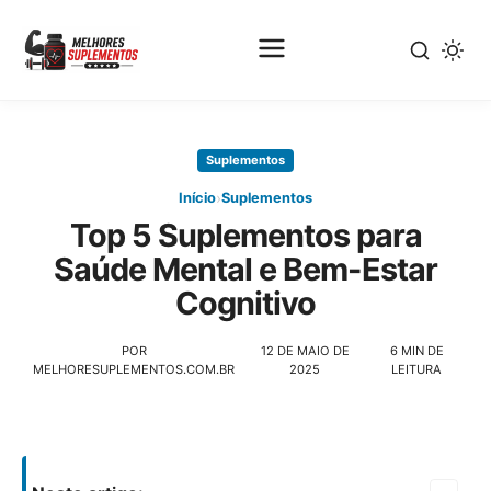
Pular
para
Suplementos
o
conteúdo
›
Início
Suplementos
principal
Top 5 Suplementos para
Saúde Mental e Bem-Estar
Cognitivo
POR
12 DE MAIO DE
6 MIN DE
MELHORESUPLEMENTOS.COM.BR
2025
LEITURA