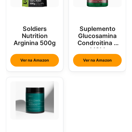
Soldiers
Suplemento
Nutrition
Glucosamina
Arginina 500g
Condroitina e
MSM
Ver na Amazon
Ver na Amazon