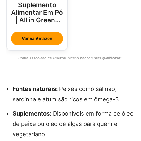
Suplemento
Alimentar Em Pó
| All in Greens
Brainjuice
Abacaxi Com
Ver na Amazon
Hortelã
Como Associado da Amazon, recebo por compras qualificadas.
Fontes naturais:
Peixes como salmão,
sardinha e atum são ricos em ômega-3.
Suplementos:
Disponíveis em forma de óleo
de peixe ou óleo de algas para quem é
vegetariano.