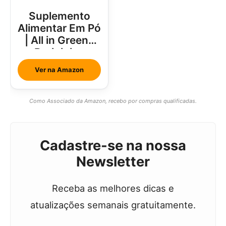
Suplemento
Alimentar Em Pó
| All in Greens
Brainjuice
Abacaxi Com
Ver na Amazon
Hortelã
Como Associado da Amazon, recebo por compras qualificadas.
Cadastre-se na nossa
Newsletter
Receba as melhores dicas e
atualizações semanais gratuitamente.