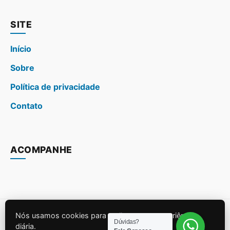
SITE
Início
Sobre
Política de privacidade
Contato
ACOMPANHE
Nós usamos cookies para melhorar sua experiência
© 2026
melhoresuplementos.com.br
. Todos os direitos
Dúvidas?
diária.