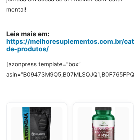
mental!
Leia mais em:
https://melhoresuplementos.com.br/categ
de-produtos/
[azonpress template=”box”
asin=”B09473M9Q5,B07MLSQJQ1,B0F765FPQ