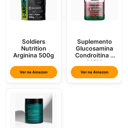
Soldiers
Suplemento
Nutrition
Glucosamina
Arginina 500g
Condroitina e
MSM
Ver na Amazon
Ver na Amazon