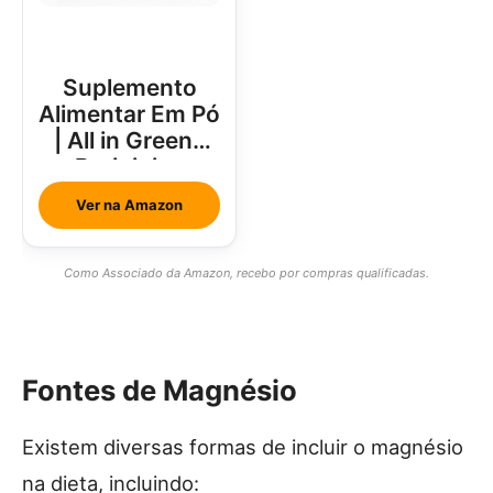
Suplemento
Alimentar Em Pó
| All in Greens
Brainjuice
Abacaxi Com
Ver na Amazon
Hortelã
Como Associado da Amazon, recebo por compras qualificadas.
Fontes de Magnésio
Existem diversas formas de incluir o magnésio
na dieta, incluindo: