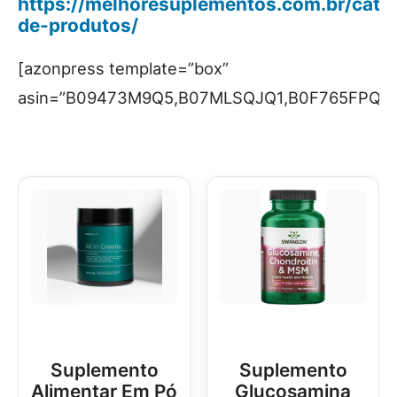
https://melhoresuplementos.com.br/categ
de-produtos/
[azonpress template=”box”
asin=”B09473M9Q5,B07MLSQJQ1,B0F765FPQ
Suplemento
Suplemento
Alimentar Em Pó
Glucosamina