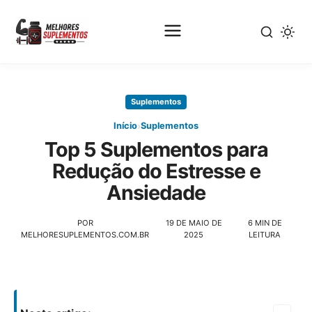
Pular
para
Suplementos
o
conteúdo
›
Início
Suplementos
principal
Top 5 Suplementos para
Redução do Estresse e
Ansiedade
POR
19 DE MAIO DE
6 MIN DE
MELHORESUPLEMENTOS.COM.BR
2025
LEITURA