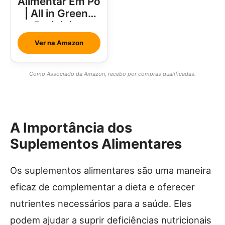
Alimentar Em Pó
| All in Greens
Brainjuice
Abacaxi Com
Ver na Amazon
Hortelã
Como Associado da Amazon, recebo por compras qualificadas.
A Importância dos
Suplementos Alimentares
Os suplementos alimentares são uma maneira
eficaz de complementar a dieta e oferecer
nutrientes necessários para a saúde. Eles
podem ajudar a suprir deficiências nutricionais