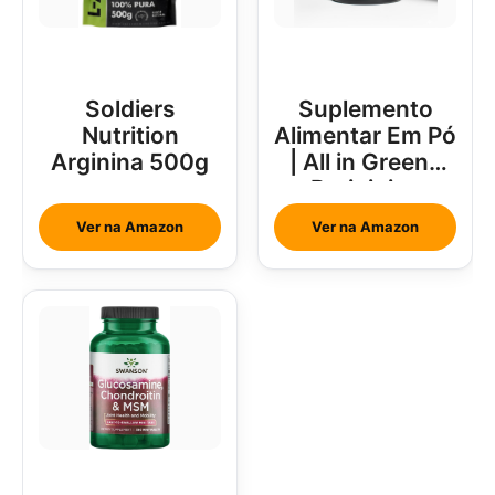
Soldiers
Suplemento
Nutrition
Alimentar Em Pó
Arginina 500g
| All in Greens
Brainjuice
Abacaxi Com
Ver na Amazon
Ver na Amazon
Hortelã