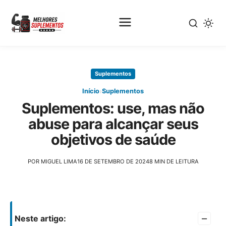
Pular
para
Suplementos
o
conteúdo
›
Início
Suplementos
principal
Suplementos: use, mas não
abuse para alcançar seus
objetivos de saúde
POR MIGUEL LIMA
16 DE SETEMBRO DE 2024
8 MIN DE LEITURA
–
Neste artigo: