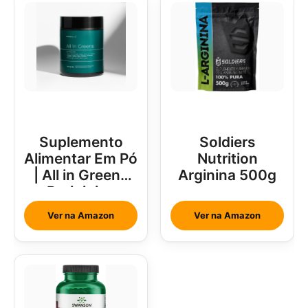
Suplemento
Soldiers
Alimentar Em Pó
Nutrition
| All in Greens
Arginina 500g
Brainjuice
Abacaxi Com
Ver na Amazon
Ver na Amazon
Hortelã