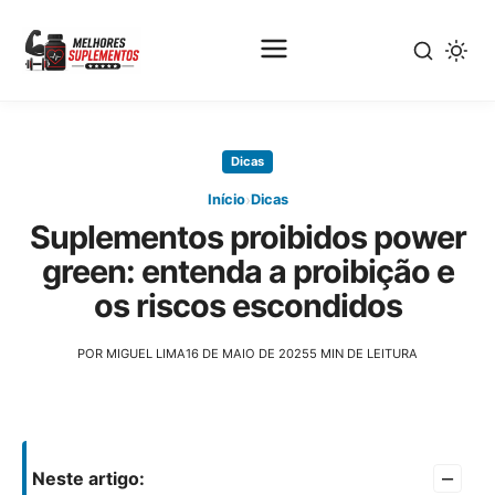
Pular
para
Dicas
o
conteúdo
›
Início
Dicas
principal
Suplementos proibidos power
green: entenda a proibição e
os riscos escondidos
POR MIGUEL LIMA
16 DE MAIO DE 2025
5 MIN DE LEITURA
–
Neste artigo: