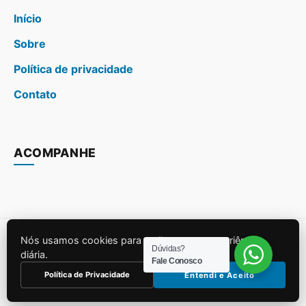
Início
Sobre
Política de privacidade
Contato
ACOMPANHE
Nós usamos cookies para melhorar sua experiência
© 2026
melhoresuplementos.com.br
. Todos os direitos
Dúvidas?
diária.
Fale Conosco
reservados.
Política de Privacidade
Entendi e Aceito
Construído para SEO e Performance.