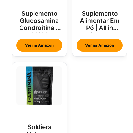
Suplemento
Suplemento
Glucosamina
Alimentar Em
Condroitina e
Pó | All in
MSM
Greens
Brainjuice
Ver na Amazon
Ver na Amazon
Abacaxi Com
Hortelã
Soldiers