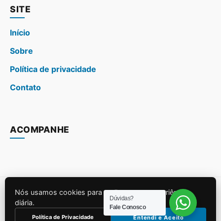
SITE
Início
Sobre
Política de privacidade
Contato
ACOMPANHE
Nós usamos cookies para melhorar sua experiência
© 2026
melhoresuplementos.com.br
. Todos os direitos
Dúvidas?
diária.
Fale Conosco
reservados.
Política de Privacidade
Entendi e Aceito