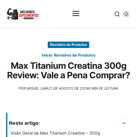
Pular
para
Revisões de Produtos
o
conteúdo
›
Início
Revisões de Produtos
principal
Max Titanium Creatina 300g
Review: Vale a Pena Comprar?
POR MIGUEL LIMA
21 DE AGOSTO DE 2024
6 MIN DE LEITURA
–
Neste artigo:
Visão Geral da Max Titanium Creatina – 300g