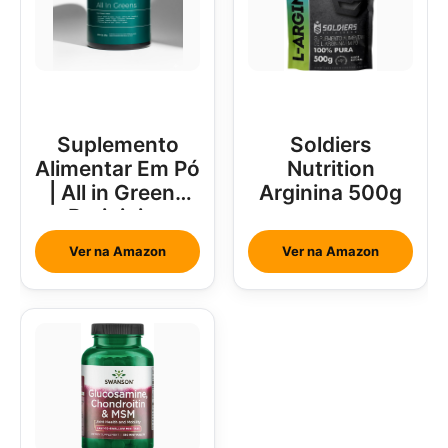
Suplemento
Soldiers
Alimentar Em Pó
Nutrition
| All in Greens
Arginina 500g
Brainjuice
Abacaxi Com
Ver na Amazon
Ver na Amazon
Hortelã