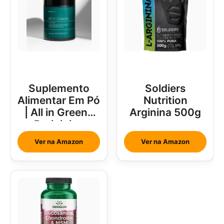
Suplemento
Soldiers
Alimentar Em Pó
Nutrition
| All in Greens
Arginina 500g
Brainjuice
Abacaxi Com
Ver na Amazon
Ver na Amazon
Hortelã