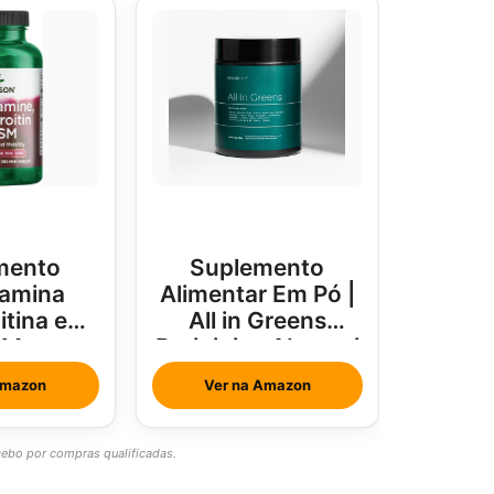
mento
Suplemento
amina
Alimentar Em Pó |
tina e
All in Greens
SM
Brainjuice Abacaxi
Com Hortelã
Amazon
Ver na Amazon
bo por compras qualificadas.