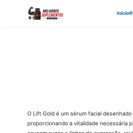
Início
R
Pular
para
o
conteúdo
principal
O Lift Gold é um sérum facial desenhado 
proporcionando a vitalidade necessária p