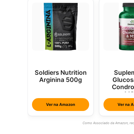
Soldiers Nutrition
Suple
Arginina 500g
Glucos
Condroi
M
Ver na Amazon
Ver na 
Como Associado da Amazon, rece