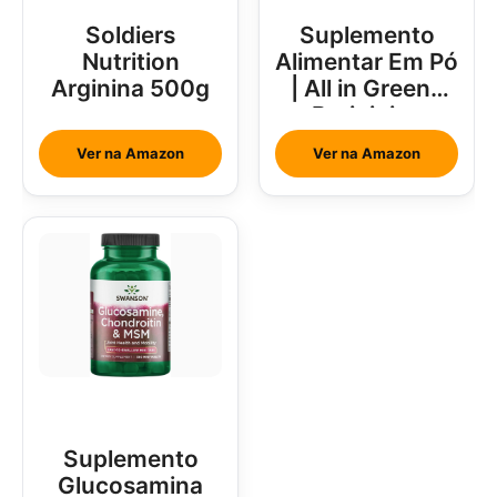
Soldiers
Suplemento
Nutrition
Alimentar Em Pó
Arginina 500g
| All in Greens
Brainjuice
Abacaxi Com
Ver na Amazon
Ver na Amazon
Hortelã
Suplemento
Glucosamina