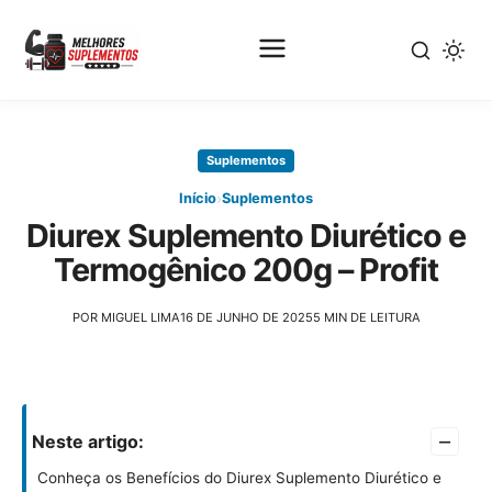
Pular
para
Suplementos
o
conteúdo
›
Início
Suplementos
principal
Diurex Suplemento Diurético e
Termogênico 200g – Profit
POR MIGUEL LIMA
16 DE JUNHO DE 2025
5 MIN DE LEITURA
–
Neste artigo:
Conheça os Benefícios do Diurex Suplemento Diurético e