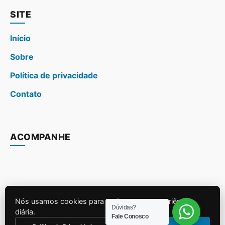
SITE
Início
Sobre
Política de privacidade
Contato
ACOMPANHE
Nós usamos cookies para melhorar sua experiência
© 2026
melhoresuplementos.com.br
. Todos os direitos
Dúvidas?
diária.
Fale Conosco
reservados.