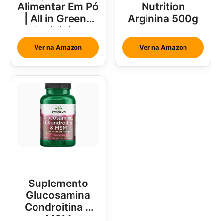
Alimentar Em Pó
Nutrition
| All in Greens
Arginina 500g
Brainjuice
Abacaxi Com
Ver na Amazon
Ver na Amazon
Hortelã
Suplemento
Glucosamina
Condroitina e
MSM