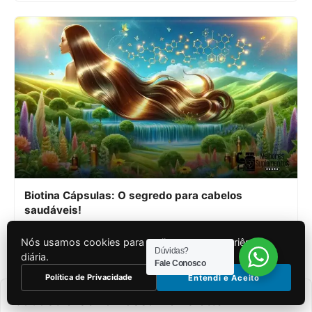
Biotina Cápsulas: O segredo para cabelos
saudáveis!
Por Miguel Lima
11 de junho de 2024
Nós usamos cookies para melhorar sua experiência
Dúvidas?
diária.
Fale Conosco
Política de Privacidade
Entendi e Aceito
Cadastre-se na nossa Newsletter