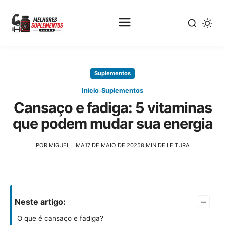
Pular
para
Suplementos
o
conteúdo
›
Início
Suplementos
principal
Cansaço e fadiga: 5 vitaminas
que podem mudar sua energia
POR MIGUEL LIMA
17 DE MAIO DE 2025
8 MIN DE LEITURA
–
Neste artigo:
O que é cansaço e fadiga?