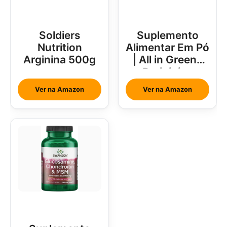
Soldiers
Suplemento
Nutrition
Alimentar Em Pó
Arginina 500g
| All in Greens
Brainjuice
Abacaxi Com
Ver na Amazon
Ver na Amazon
Hortelã