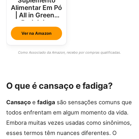
Suplemento
Alimentar Em Pó
| All in Greens
Brainjuice
Abacaxi Com
Ver na Amazon
Hortelã
Como Associado da Amazon, recebo por compras qualificadas.
O que é cansaço e fadiga?
Cansaço
e
fadiga
são sensações comuns que
todos enfrentam em algum momento da vida.
Embora muitas vezes usadas como sinônimos,
esses termos têm nuances diferentes. O