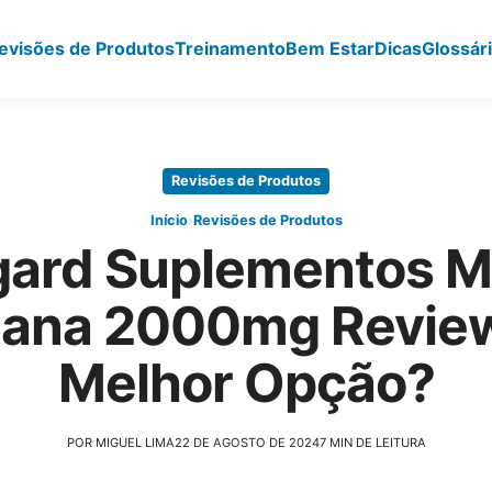
evisões de Produtos
Treinamento
Bem Estar
Dicas
Glossár
Revisões de Produtos
›
Início
Revisões de Produtos
ard Suplementos 
ana 2000mg Review
Melhor Opção?
POR MIGUEL LIMA
22 DE AGOSTO DE 2024
7 MIN DE LEITURA