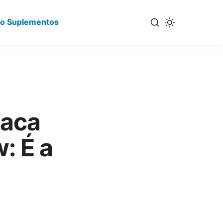
io Suplementos
Maca
: É a